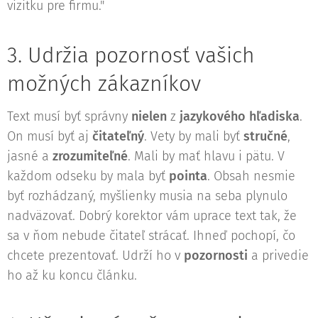
vizitku pre firmu."
3. Udržia pozornosť vašich
možných zákazníkov
Text musí byť správny
nielen
z
jazykového hľadiska
.
On musí byť aj
čitateľný
. Vety by mali byť
stručné
,
jasné a
zrozumiteľné
. Mali by mať hlavu i pätu. V
každom odseku by mala byť
pointa
. Obsah nesmie
byť rozhádzaný, myšlienky musia na seba plynulo
nadväzovať. Dobrý korektor vám uprace text tak, že
sa v ňom nebude čitateľ strácať. Ihneď pochopí, čo
chcete prezentovať. Udrží ho v
pozornosti
a privedie
ho až ku koncu článku.