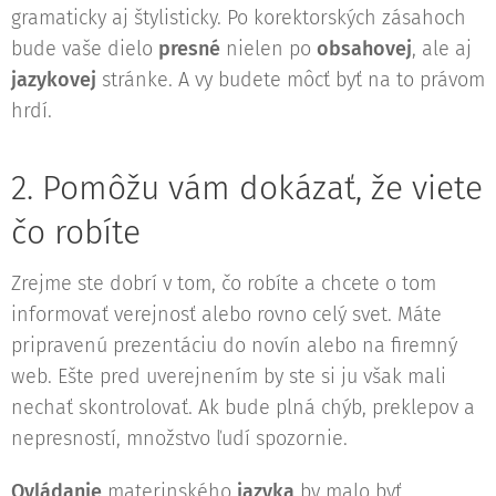
gramaticky aj štylisticky. Po korektorských zásahoch
bude vaše dielo
presné
nielen po
obsahovej
, ale aj
jazykovej
stránke. A vy budete môcť byť na to právom
hrdí.
2. Pomôžu vám dokázať, že viete
čo robíte
Zrejme ste dobrí v tom, čo robíte a chcete o tom
informovať verejnosť alebo rovno celý svet. Máte
pripravenú prezentáciu do novín alebo na firemný
web. Ešte pred uverejnením by ste si ju však mali
nechať skontrolovať. Ak bude plná chýb, preklepov a
nepresností, množstvo ľudí spozornie.
Ovládanie
materinského
jazyka
by malo byť