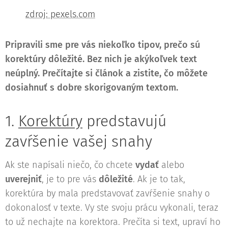
zdroj: pexels.com
Pripravili sme pre vás niekoľko tipov, prečo sú
korektúry dôležité. Bez nich je akýkoľvek text
neúplný. Prečítajte si článok a zistite, čo môžete
dosiahnuť s dobre skorigovaným textom.
1.
Korektúry
predstavujú
zavŕšenie vašej snahy
Ak ste napísali niečo, čo chcete
vydať
alebo
uverejniť
, je to pre vás
dôležité
. Ak je to tak,
korektúra by mala predstavovať zavŕšenie snahy o
dokonalosť v texte. Vy ste svoju prácu vykonali, teraz
to už nechajte na korektora. Prečíta si text, upraví ho