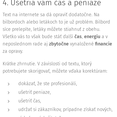
4. Ušetria vám čas a peniaze
Text na internete sa dá opraviť dodatočne. Na
bilbordoch alebo letákoch to je už problém. Bilbord
síce prelepíte, letáky môžete stiahnuť z obehu.
Všetko vás to však bude stáť ďalší
čas
,
energiu
a v
neposlednom rade aj
zbytočne
vynaložené
financie
za opravy.
Krátke zhrnutie. V závislosti od textu, ktorý
potrebujete skorigovať, môžete vďaka korektúram:
dokázať, že ste profesionáli,
ušetriť peniaze,
ušetriť čas,
udržať si zákazníkov, prípadne získať nových,