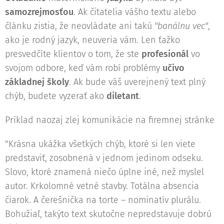
samozrejmosťou
. Ak čitatelia vášho textu alebo
článku zistia, že neovládate ani takú
"banálnu vec"
,
ako je rodný jazyk, neuveria vám. Len ťažko
presvedčíte klientov o tom, že ste
profesionál
vo
svojom odbore, keď vám robí problémy
učivo
základnej školy
. Ak bude váš uverejnený text plný
chýb, budete vyzerať ako
diletant
.
Príklad naozaj zlej komunikácie na firemnej stránke
"Krásna ukážka všetkých chýb, ktoré si len viete
predstaviť, zosobnená v jednom jedinom odseku.
Slovo, ktoré znamená niečo úplne iné, než myslel
autor. Krkolomné vetné stavby. Totálna absencia
čiarok. A čerešnička na torte – nominatív plurálu.
Bohužiaľ, takýto text skutočne nepredstavuje dobrú