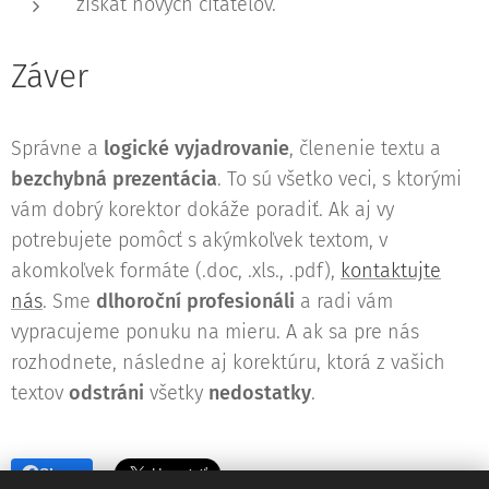
získať nových čitateľov.
Záver
Správne a
logické
vyjadrovanie
, členenie textu a
bezchybná prezentácia
. To sú všetko veci, s ktorými
vám dobrý korektor dokáže poradiť. Ak aj vy
potrebujete pomôcť s akýmkoľvek textom, v
akomkoľvek formáte (.doc, .xls., .pdf),
kontaktujte
nás
. Sme
dlhoroční profesionáli
a radi vám
vypracujeme ponuku na mieru. A ak sa pre nás
rozhodnete, následne aj korektúru, ktorá z vašich
textov
odstráni
všetky
nedostatky
.
Share