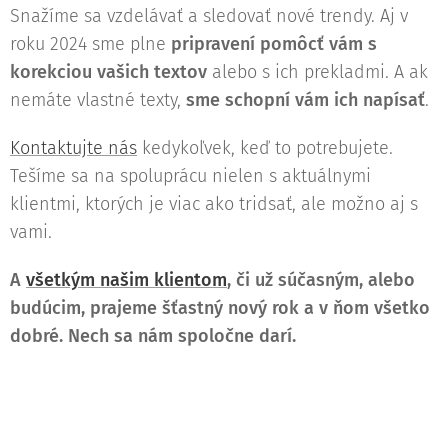
Snažíme sa vzdelávať a sledovať nové trendy. Aj v
roku 2024 sme plne
pripravení pomôcť vám s
korekciou vašich textov
alebo s ich prekladmi. A ak
nemáte vlastné texty,
sme schopní vám ich napísať
.
Kontaktujte nás
kedykoľvek, keď to potrebujete.
Tešíme sa na spoluprácu nielen s aktuálnymi
klientmi, ktorých je viac ako tridsať, ale možno aj s
vami.
A
všetkým našim klientom
, či už súčasným, alebo
budúcim, prajeme šťastný nový rok a v ňom všetko
dobré. Nech sa nám spoločne darí.