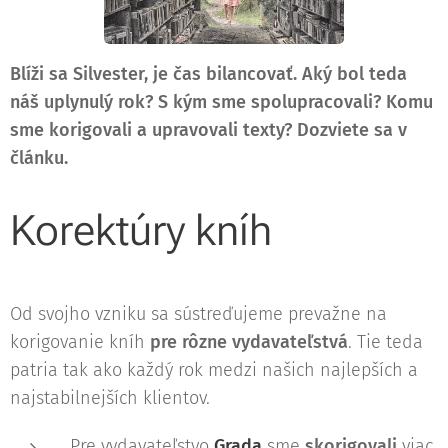
Blíži sa Silvester, je čas bilancovať. Aký bol teda
náš uplynulý rok? S kým sme spolupracovali? Komu
sme korigovali a upravovali texty? Dozviete sa v
článku.
Korektúry kníh
Od svojho vzniku sa sústreďujeme prevažne na
korigovanie kníh
pre rôzne vydavateľstvá
. Tie teda
patria tak ako každý rok medzi našich najlepších a
najstabilnejších klientov.
Pre vydavateľstvo
Grada
sme
skorigovali
viac