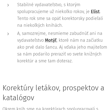
Stabilné vydavateľstvo, s ktorým
spolupracujeme už niekoľko rokov, je
Elist
.
Tento rok sme sa opäť korektorsky podieľali
na niekoľkých knihách.
A, samozrejme, nesmieme zabudnúť ani na
vydavateľstvo
Motýľ
, ktoré nám na začiatku
ako prvé dalo šancu. Aj vďaka jeho majiteľom
sa nám podarilo preraziť vo svete knižných
korektúr a sme tam doteraz.
Korektúry letákov, prospektov a
katalógov
Okrem kníh sme na korektúrach spolupracovali s