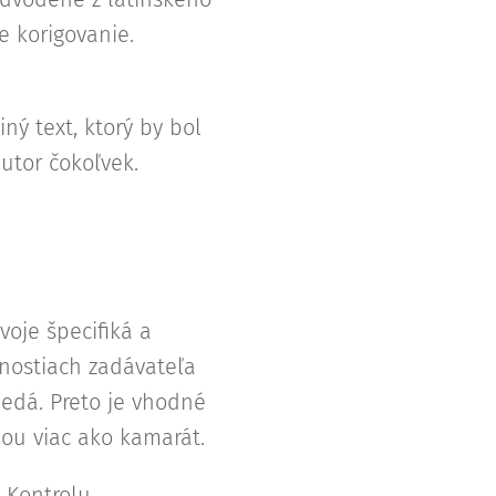
e korigovanie.
ý text, ktorý by bol
utor čokoľvek.
voje špecifiká a
žnostiach zadávateľa
nedá. Preto je vhodné
 ňou viac ako kamarát.
. Kontrolu