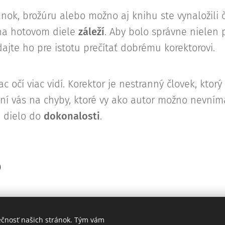
ánok, brožúru alebo možno aj knihu ste vynaložili
 na hotovom diele
záleží
. Aby bolo správne nielen 
dajte ho pre istotu prečítať dobrému korektorovi.
iac očí viac vidí. Korektor je nestranný človek, ktorý
í vás na chyby, ktoré vy ako autor možno nevním
e dielo do
dokonalosti
.
ečnosť našich stránok. Tým vám