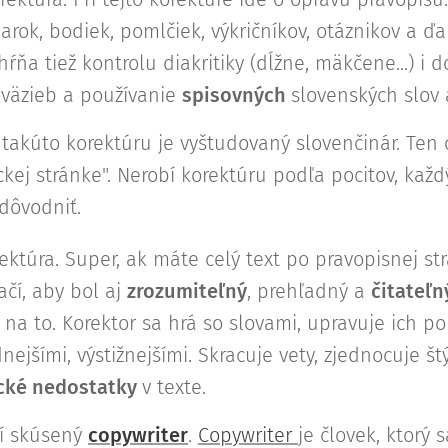
arok, bodiek, pomlčiek, výkričníkov, otáznikov a ď
ŕňa tiež kontrolu diakritiky (dĺžne, mäkčene...) i 
 väzieb a používanie
spisovných
slovenských slov 
 takúto korektúru je vyštudovaný slovenčinár. Ten
ckej stránke". Nerobí korektúru podľa pocitov, kaž
odôvodniť.
ektúra. Super, ak máte celý text po pravopisnej st
ačí, aby bol aj
zrozumiteľný
, prehľadný a
čitateľn
i na to. Korektor sa hrá so slovami, upravuje ich po
jšími, výstižnejšími. Skracuje vety, zjednocuje štý
ické
nedostatky
v texte.
dí skúsený
copywriter
.
Copywriter
je človek, ktorý s