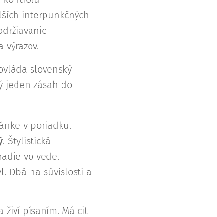
alších interpunkčných
dodržiavanie
a výrazov.
 ovláda slovenský
dý jeden zásah do
ránke v poriadku.
ý
. Štylistická
radie vo vede.
l. Dbá na súvislosti a
a živí písaním. Má cit