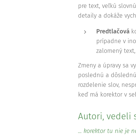
pre text, veľkú slovn
detaily a dokáže vyc
Predtlačová
k
prípadne v in
zalomený text
Zmeny a úpravy sa vy
poslednú a dôslednú 
rozdelenie slov, nes
keď má korektor v seb
Autori, vedeli s
... korektor tu nie je