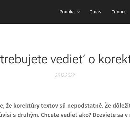
Ponuka
O nás
Cenník
trebujete vedieť o korek
26.12.2022
te, že korektúry textov sú nepodstatné. Že dôleži
úvisí s druhým. Chcete vedieť ako? Dozviete sa v