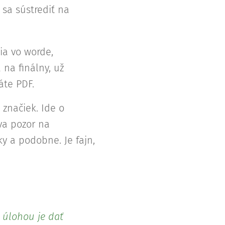
 sa sústrediť na
ia vo worde,
na finálny, už
áte PDF.
značiek. Ide o
va pozor na
y a podobne. Je fajn,
o úlohou je dať