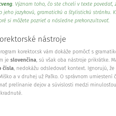
cveng
. Význam toho, čo ste chceli v texte povedať,
 o jeho jazykovú, gramatickú a štylistickú stránku. 
ré si môžete pozrieť a následne prekonzultovať.
orektorské nástroje
rogram korektor.sk vám dokáže pomôcť s gramatik
ým je
slovenčina
, sú však oba nástroje prikrátke. M
 čísla
, nedokážu odsledovať kontext. Ignorujú, že 
Miško a v druhej už Paľko. O správnom umiestení 
mať prelínanie dejov a súvislosti medzi minulosťo
kradnuté.