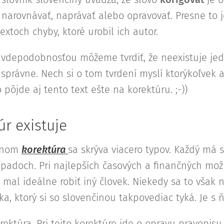
narovnávať, naprávať alebo opravovať. Presne to j
extoch chyby, ktoré urobil ich autor.
vdepodobnosťou môžeme tvrdiť, že neexistuje jedin
správne. Nech si o tom tvrdení myslí ktorýkoľvek a
pôjde aj tento text ešte na korektúru. ;-))
úr existuje
mínom
korektúra
sa skrýva viacero typov. Každý má s
rípadoch. Pri najlepších časových a finančných mo
 mal ideálne robiť iný človek. Niekedy sa to však 
eka, ktorý si so slovenčinou takpovediac tyká. Je s
rektúra. Pri tejto korektúre ide o opravu pravopisu