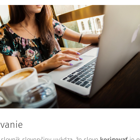
ovanie
 slovník slovenčiny uvádza, že slovo
korigovať
je 