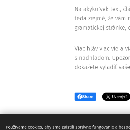
Na akýkoľvek text, čl
teda zrejmé, že vám
gramatickej stránke, 
Viac hláv viac vie a v
s nadhľadom. Upozorn
dokážete vyladiť vaš
Share
Používame cookies, aby sme zaistili správne fungovanie a bezp