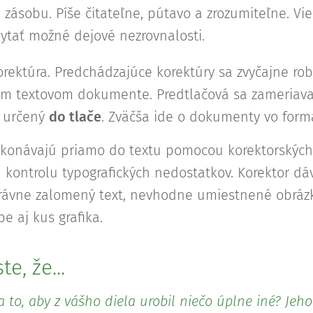
ú zásobu. Píše čitateľne, pútavo a zrozumiteľne. Vie
hytať možné dejové nezrovnalosti.
orektúra. Predchádzajúce korektúry sa zvyčajne rob
om textovom dokumente. Predtlačová sa zameriava 
, určený
do tlače
. Zväčša ide o dokumenty vo form
konávajú priamo do textu pomocou korektorských 
kontrolu typografických nedostatkov. Korektor dá
právne zalomený text, nevhodne umiestnené obrázk
e aj kus grafika.
te, že...
 na to, aby z vášho diela urobil niečo úplne iné? Jeh