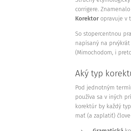
corrigere. Znamenalo 
Korektor
opravuje v t
So stopercentnou pra
napísaný na prvýkrát 
(Mimochodom, i preto 
Aký typ korekt
Pod jednotným ter
používa sa v iných p
korektúr by každý typ
mať (a zaplatiť) člov
Gramatická
ko