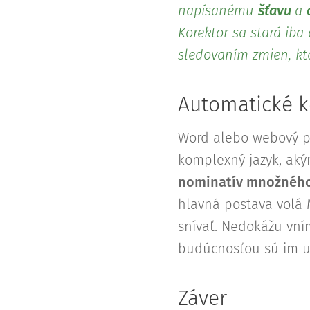
napísanému
šťavu
a
Korektor sa stará iba
sledovaním zmien, kto
Automatické k
Word alebo webový p
komplexný jazyk, ak
nominatív množného
hlavná postava volá 
snívať. Nedokážu vní
budúcnosťou sú im u
Záver