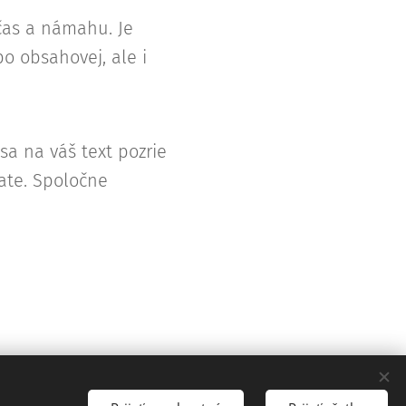
 čas a námahu. Je
po obsahovej, ale i
 sa na váš text pozrie
ate. Spoločne