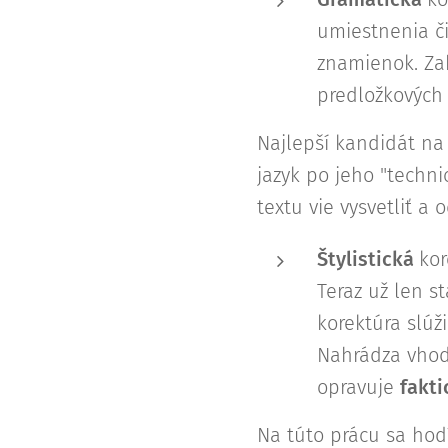
umiestnenia či
znamienok. Zah
predložkových
Najlepší kandidát na
jazyk po jeho "techni
textu vie vysvetliť a 
Štylistická
kor
Teraz už len st
korektúra slúž
Nahrádza vhodne
opravuje
fakt
Na túto prácu sa ho