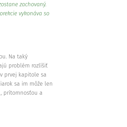
 zostane zachovaný.
Korekcie vykonáva so
ou. Na taký
ajú problém rozlíšiť
v prvej kapitole sa
čiarok sa im môže len
u, prítomnosťou a