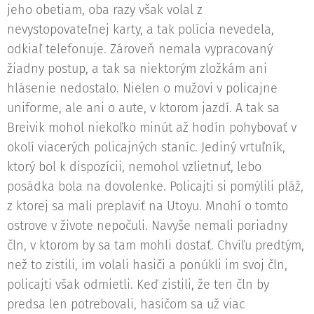
jeho obetiam, oba razy však volal z
nevystopovateľnej karty, a tak polícia nevedela,
odkiaľ telefonuje. Zároveň nemala vypracovaný
žiadny postup, a tak sa niektorým zložkám ani
hlásenie nedostalo. Nielen o mužovi v policajne
uniforme, ale ani o aute, v ktorom jazdí. A tak sa
Breivik mohol niekoľko minút až hodín pohybovať v
okolí viacerých policajných staníc. Jediný vrtuľník,
ktorý bol k dispozícii, nemohol vzlietnuť, lebo
posádka bola na dovolenke. Policajti si pomýlili pláž,
z ktorej sa mali preplaviť na Utoyu. Mnohí o tomto
ostrove v živote nepočuli. Navyše nemali poriadny
čln, v ktorom by sa tam mohli dostať. Chvíľu predtým,
než to zistili, im volali hasiči a ponúkli im svoj čln,
policajti však odmietli. Keď zistili, že ten čln by
predsa len potrebovali, hasičom sa už viac