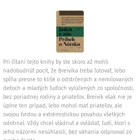
Pri čítaní tejto knihy by ste skoro až mohli
nadobudnúť pocit, že Breivika treba ľutovať, lebo
spĺňa presne to klišé o odstrčených a nemilovaných
deťoch a mladých ľuďoch vylúčených zo spoločnosti,
bez poriadnej rodiny a priateľov. Breivik však nie je
úplne ten prípad, lebo mohol mať priateľov, ale
svojou tvrdou a extrémistickou povahou všetkých
odohnal. Vždy chcel vládnuť a ovládať, ľudí, ktorí s
jeho názormi nesúhlasili, bez váhania odpisoval zo