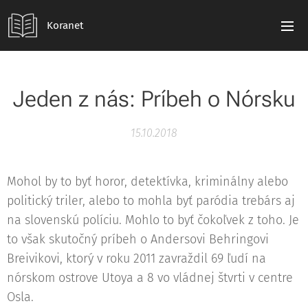
Koranet
Jeden z nás: Príbeh o Nórsku
15.10.2018
Mohol by to byť horor, detektívka, kriminálny alebo
politický triler, alebo to mohla byť paródia trebárs aj
na slovenskú políciu. Mohlo to byť čokoľvek z toho. Je
to však skutočný príbeh o Andersovi Behringovi
Breivikovi, ktorý v roku 2011 zavraždil 69 ľudí na
nórskom ostrove Utoya a 8 vo vládnej štvrti v centre
Osla.