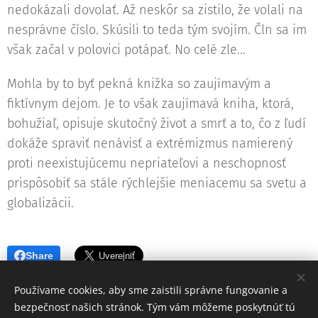
nedokázali dovolať. Až neskôr sa zistilo, že volali na
nesprávne číslo. Skúsili to teda tým svojím. Čln sa im
však začal v polovici potápať. No celé zle...
Mohla by to byť pekná knižka so zaujímavým a
fiktívnym dejom. Je to však zaujímavá kniha, ktorá,
bohužiaľ, opisuje skutočný život a smrť a to, čo z ľudí
dokáže spraviť nenávisť a extrémizmus namierený
proti neexistujúcemu nepriateľovi a neschopnosť
prispôsobiť sa stále rýchlejšie meniacemu sa svetu a
globalizácii.
Share
Používame cookies, aby sme zaistili správne fungovanie a
bezpečnosť našich stránok. Tým vám môžeme poskytnúť tú