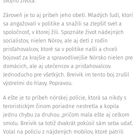
svojho života.
Zároveň je to aj príbeh jeho obetí. Mladých ľudí, ktorí
sa angažovali v politike a snažili sa zlepšiť svet a
spoločnosť, v ktorej žili. Spoznáte život nádejných
socialistov, nielen Nórov, ale aj detí z rodín
prisťahovalcov, ktoré sa v politike našli a chceli
bojovať za krajšie a spravodlivejšie Nórsko nielen pre
domácich, ale aj utečencov a prisťahovalcov.
Jednoducho pre všetkých. Breivik im tento boj zrušil
výstrelmi do hlavy. Popravou.
A ešte je to príbeh nórskej polície, ktorá sa nikdy s
teroristickým činom poriadne nestretla a kopila
jednu chybu za druhou ,pričom mala ešte aj celkom
smolu. Breivik sa totiž dvakrát pokúsil sám seba udať.
Volal na políciu z nájdených mobilov, ktoré patrili