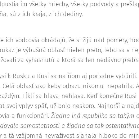
pustia im všetky hriechy, všetky podvody a prešľa
a, sú z ich kraja, z ich dediny.
e ich vodcovia okrádajú, že si žijú nad pomery, ho
Kaukaz je výbušná oblasť nielen preto, lebo sa v n
ažovali za vyhasnutú a ktorá sa len nedávno prebra
ysi k Rusku a Rusi sa na ňom aj poriadne vybúrili.
. Celá oblasť ako keby odrazu nikomu nepatrila. A 
 každým. Tĺkli sa hlava-nehlava. Keď konečne Rusi 
kať svoj vplyv späť, už bolo neskoro. Najhorší a najd
ovia a funkcionári.
Žiadna iná republika sa takým
ovala samostatnosti a žiadna sa tak ostentatívne
 a tá vzájomná nevraživosť siahala hlboko do minu