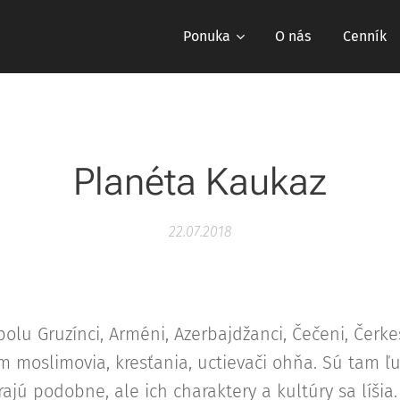
Ponuka
O nás
Cenník
Planéta Kaukaz
22.07.2018
olu Gruzínci, Arméni, Azerbajdžanci, Čečeni, Čerkes
m moslimovia, kresťania, uctievači ohňa. Sú tam ľ
rajú podobne, ale ich charaktery a kultúry sa líšia