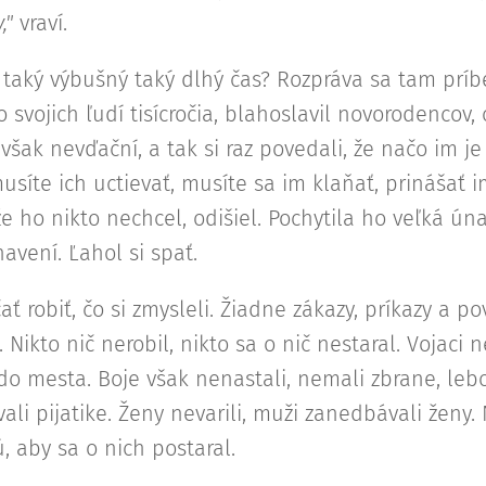
,"
vraví.
 taký výbušný taký dlhý čas? Rozpráva sa tam príb
 o svojich ľudí tisícročia, blahoslavil novorodencov, 
 však nevďační, a tak si raz povedali, že načo im j
síte ich uctievať, musíte sa im klaňať, prinášať i
 ho nikto nechcel, odišiel. Pochytila ho veľká úna
avení. Ľahol si spať.
ať robiť, čo si zmysleli. Žiadne zákazy, príkazy a p
 Nikto nič nerobil, nikto sa o nič nestaral. Vojaci n
 do mesta. Boje však nenastali, nemali zbrane, lebo
ali pijatike. Ženy nevarili, muži zanedbávali ženy.
, aby sa o nich postaral.