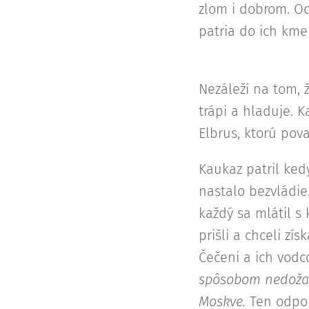
zlom i dobrom. Od
patria do ich kmeň
Nezáleží na tom, ž
trápi a hladuje. 
Elbrus, ktorú pov
Kaukaz patril ked
nastalo bezvládie
každý sa mlátil s
prišli a chceli zís
Čečeni a ich vodc
spôsobom nedožad
Moskve.
Ten odpor