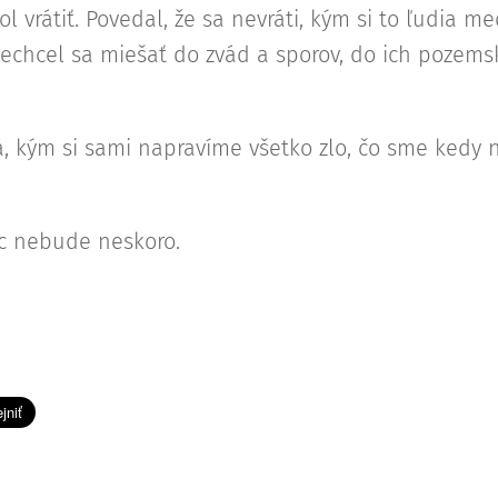
l vrátiť. Povedal, že sa nevráti, kým si to ľudia m
Nechcel sa miešať do zvád a sporov, do ich pozems
á, kým si sami napravíme všetko zlo, čo sme kedy 
ec nebude neskoro.