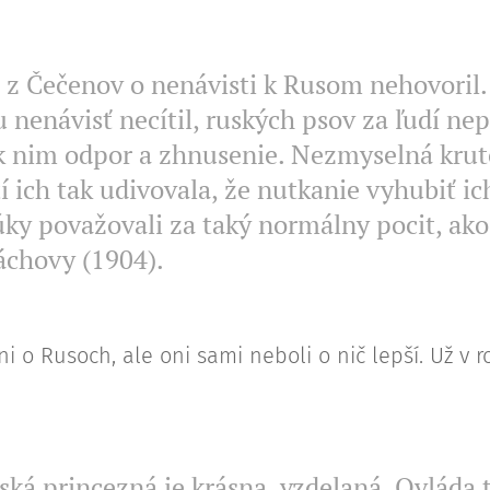
z Čečenov o nenávisti k Rusom nehovoril. 
 nenávisť necítil, ruských psov za ľudí ne
 k nim odpor a zhnusenie. Nezmyselná krut
í ich tak udivovala, že nutkanie vyhubiť ic
úky považovali za taký normálny pocit, ak
áchovy (1904).
ni o Rusoch, ale oni sami neboli o nič lepší. Už v r
ká princezná je krásna, vzdelaná. Ovláda 