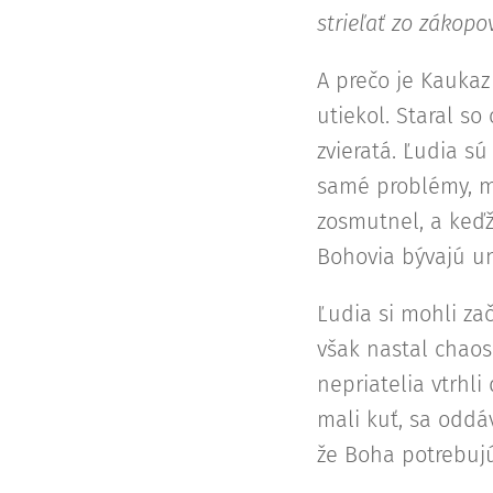
strieľať zo zákopov
A prečo je Kaukaz
utiekol. Staral so
zvieratá. Ľudia sú
samé problémy, mu
zosmutnel, a keďže
Bohovia bývajú un
Ľudia si mohli zač
však nastal chaos.
nepriatelia vtrhli
mali kuť, sa oddáv
že Boha potrebujú