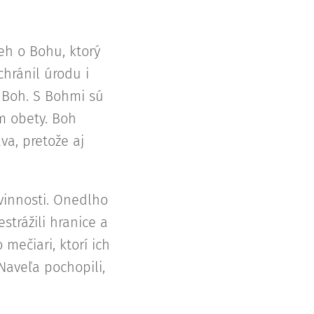
eh o Bohu, ktorý
chránil úrodu i
e Boh. S Bohmi sú
m obety. Boh
va, pretože aj
ovinnosti. Onedlho
estrážili hranice a
 mečiari, ktorí ich
 Naveľa pochopili,