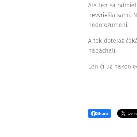
Ale ten sa odmieto
nevyriešia sami. 
nedorozumení.
A tak doteraz čak
napáchali.
Len či už nakoni
Share