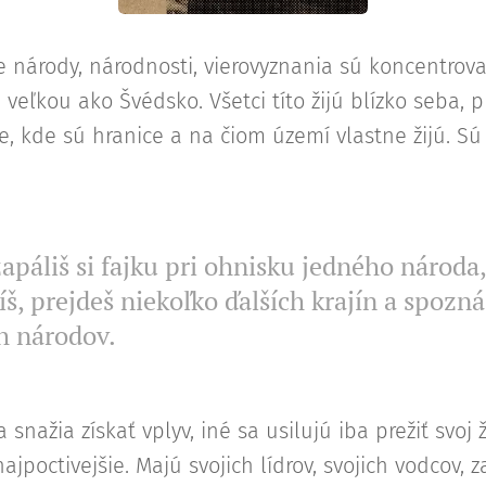
ie národy, národnosti, vierovyznania sú koncentrov
 veľkou ako Švédsko. Všetci títo žijú blízko seba, p
e, kde sú hranice a na čiom území vlastne žijú. S
zapáliš si fajku pri ohnisku jedného národa
íš, prejdeš niekoľko ďalších krajín a spozn
h národov.
 snažia získať vplyv, iné sa usilujú iba prežiť svoj
ajpoctivejšie. Majú svojich lídrov, svojich vodcov, z