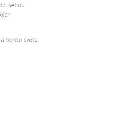
edzi sebou
kých
na tomto svete