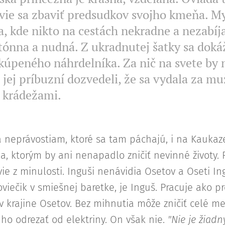
vie sa zbaviť predsudkov svojho kmeňa. Mys
a, kde nikto na cestách nekradne a nezabíja
nna a nudná. Z ukradnutej šatky sa dokáže
kúpeného náhrdelníka. Za nič na svete by 
 jej príbuzní dozvedeli, že sa vydala za mu
í krádežami.
 neprávostiam, ktoré sa tam páchajú, i na Kaukaze 
a, ktorým by ani nenapadlo zničiť nevinné životy.
e z minulosti. Inguši nenávidia Osetov a Oseti Ing
viečik v smiešnej baretke, je Inguš. Pracuje ako p
 v krajine Osetov. Bez mihnutia môže zničiť celé m
ho odrezať od elektriny. On však nie.
"Nie je žiad