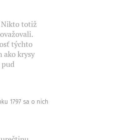
Nikto totiž
považovali.
osť týchto
h ako krysy
o pud
oku 1797 sa o nich
turečtinu,