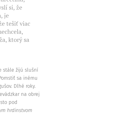
lí si, že
, je
 tešiť viac
nechcela,
ža, ktorý sa
stále žijú slušní
 Pomstiť sa inému
ušov. Dlhé roky.
revádzkar na obrej
esto pod
nym hrdinstvom