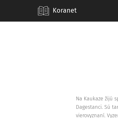
Koranet
Na Kaukaze žijú sp
Dagestanci. Sú ta
vierovyznaní. Vyze