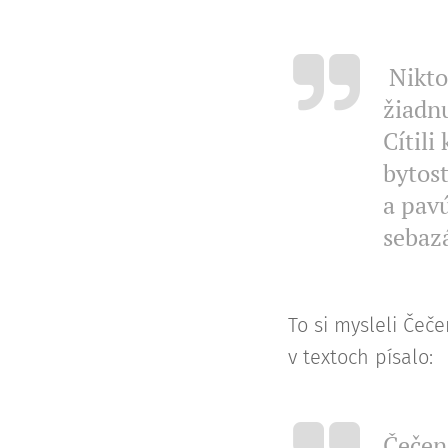
Nikto 
žiadnu
Cítili
bytost
a pav
sebaz
To si mysleli Čeče
v textoch písalo:
Čečens