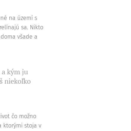
ané na území s
relínajú sa. Nikto
ú doma všade a
, a kým ju
áš niekoľko
 život čo možno
a ktorými stoja v