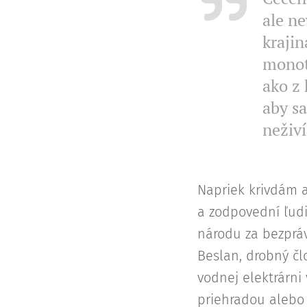
ale ne
krajin
monotó
ako z 
aby sa
neživ
Napriek krivdám a
a zodpovední ľudi
národu za bezprávi
Beslan, drobný člo
vodnej elektrárni
priehradou alebo 