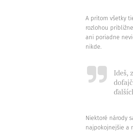
A pritom všetky t
rozlohou približne
ani poriadne nevi
nikde.
Ideš, 
dofajč
ďalšíc
Niektoré národy sa
najpokojnejšie a n