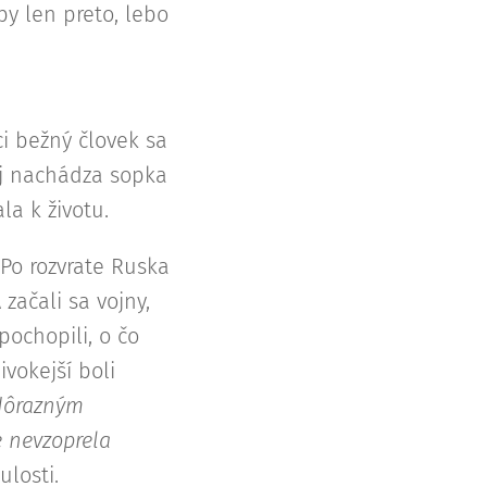
py len preto, lebo
ci bežný človek sa
ej nachádza sopka
la k životu.
 Po rozvrate Ruska
začali sa vojny,
pochopili, o čo
ivokejší boli
 dôrazným
 nevzoprela
losti.