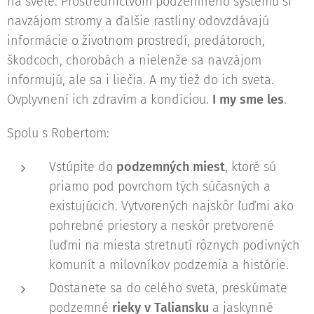
na svete. Prostredníctvom podzemného systému si
navzájom stromy a ďalšie rastliny odovzdávajú
informácie o životnom prostredí, predátoroch,
škodcoch, chorobách a nielenže sa navzájom
informujú, ale sa i liečia. A my tiež do ich sveta.
Ovplyvnení ich zdravím a kondíciou.
I my sme les
.
Spolu s Robertom:
Vstúpite do
podzemných miest
, ktoré sú
priamo pod povrchom tých súčasných a
existujúcich. Vytvorených najskôr ľuďmi ako
pohrebné priestory a neskôr pretvorené
ľuďmi na miesta stretnutí rôznych podivných
komunít a milovníkov podzemia a histórie.
Dostanete sa do celého sveta, preskúmate
podzemné
rieky v Taliansku
a jaskynné