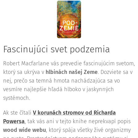
Fascinujúci svet podzemia
Robert Macfarlane vás prevedie fascinujúcim svetom,
ktorý sa ukrýva v
hlbinách našej Zeme
. Dozviete sa v
nej, prečo sa temná hmota nachádzajúca sa vo
vesmíre najlepšie hľadá hlboko v jaskynných
systémoch.
Ak ste čítali
V korunách stromov od Richarda
Powersa
, tak vás ani v tejto knihe neprekvapí popis
wood wide webu
, ktorý spája všetky živé organizmy