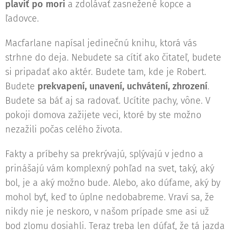
plaviť po mori
a zdolávať zasnežené kopce a
ľadovce.
Macfarlane napísal jedinečnú knihu, ktorá vás
strhne do deja. Nebudete sa cítiť ako čitateľ, budete
si pripadať ako aktér. Budete tam, kde je Robert.
Budete
prekvapení, unavení, uchvátení, zhrození
.
Budete sa báť aj sa radovať. Ucítite pachy, vône. V
pokoji domova zažijete veci, ktoré by ste možno
nezažili počas celého života.
Fakty a príbehy sa prekrývajú, splývajú v jedno a
prinášajú vám komplexný pohľad na svet, taký, aký
bol, je a aký možno bude. Alebo, ako dúfame, aký by
mohol byť, keď to úplne nedobabreme. Vraví sa, že
nikdy nie je neskoro, v našom prípade sme asi už
bod zlomu dosiahli. Teraz treba len dúfať, že tá jazda