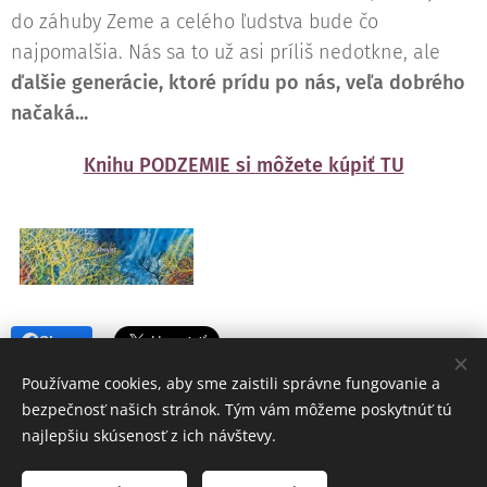
do záhuby Zeme a celého ľudstva bude čo
najpomalšia. Nás sa to už asi príliš nedotkne, ale
ďalšie generácie, ktoré prídu po nás, veľa dobrého
načaká...
Knihu PODZEMIE si môžete kúpiť TU
Share
Používame cookies, aby sme zaistili správne fungovanie a
bezpečnosť našich stránok. Tým vám môžeme poskytnúť tú
najlepšiu skúsenosť z ich návštevy.
© 2017 Koranet, Mgr. Anetta Letková, Veľké Uherce 583, 958 41