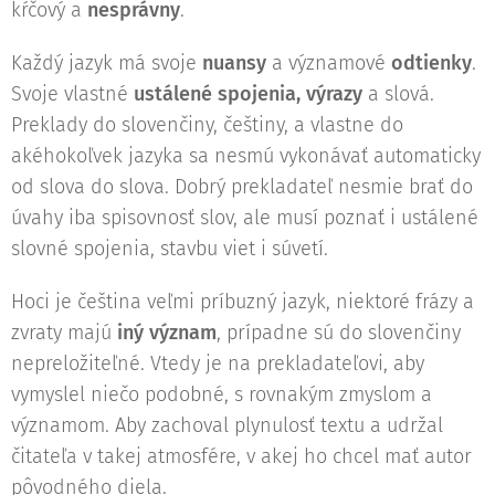
kŕčový a
nesprávny
.
Každý jazyk má svoje
nuansy
a významové
odtienky
.
Svoje vlastné
ustálené spojenia, výrazy
a slová.
Preklady do slovenčiny, češtiny, a vlastne do
akéhokoľvek jazyka sa nesmú vykonávať automaticky
od slova do slova. Dobrý prekladateľ nesmie brať do
úvahy iba spisovnosť slov, ale musí poznať i ustálené
slovné spojenia, stavbu viet i súvetí.
Hoci je čeština veľmi príbuzný jazyk, niektoré frázy a
zvraty majú
iný význam
, prípadne sú do slovenčiny
nepreložiteľné. Vtedy je na prekladateľovi, aby
vymyslel niečo podobné, s rovnakým zmyslom a
významom. Aby zachoval plynulosť textu a udržal
čitateľa v takej atmosfére, v akej ho chcel mať autor
pôvodného diela.