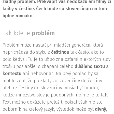
žiadny problém. Prekvapiť vás nedokážu ani filmy či
knihy v češtine. Čech bude so slovenčinou na tom
úplne rovnako.
Tak kde je
problém
Problém môže nastať pri mladšej generácii, ktorá
neprichádza do styku z
češtinou
tak často, ako to
bolo kedysi. Tu je to už so znalosťami niektorých slov
trošku poslabšie, o chápaní celého
dlhšieho textu
a
kontextu
ani nehovoriac. Na prvý pohľad by sa
mohlo zdať, že preklady zo slovenčiny do češtiny
alebo z češtiny do slovenčiny musia byť hračka,
keďže množstvo slov je podobných, no nie je to tak.
Text možno dokážete preložiť, pokiaľ však nie ste
odborník na cieľový jazyk, výsledok môže byť
divný
,