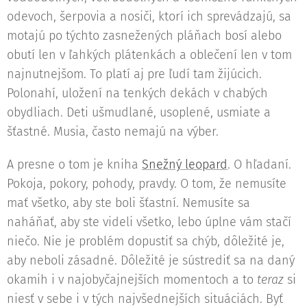
odevoch, šerpovia a nosiči, ktorí ich sprevádzajú, sa
motajú po týchto zasnežených pláňach bosí alebo
obutí len v ľahkých plátenkách a oblečení len v tom
najnutnejšom. To platí aj pre ľudí tam žijúcich.
Polonahí, uložení na tenkých dekách v chabých
obydliach. Deti ušmudlané, usoplené, usmiate a
šťastné. Musia, často nemajú na výber.
A presne o tom je kniha
Snežný leopard
. O hľadaní.
Pokoja, pokory, pohody, pravdy. O tom, že nemusíte
mať všetko, aby ste boli šťastní. Nemusíte sa
naháňať, aby ste videli všetko, lebo úplne vám stačí
niečo. Nie je problém dopustiť sa chýb, dôležité je,
aby neboli zásadné. Dôležité je sústrediť sa na daný
okamih i v najobyčajnejších momentoch a to
teraz
si
niesť v sebe i v tých najvšednejších situáciách. Byť