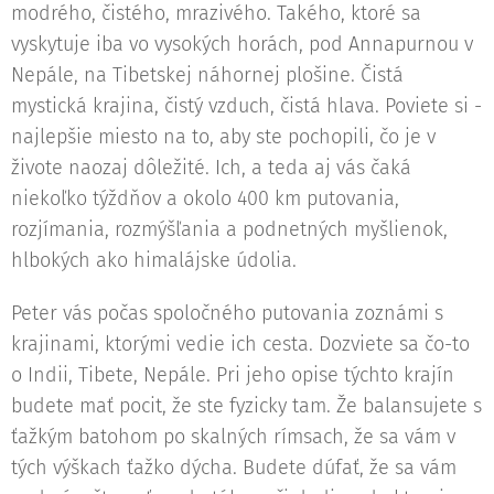
modrého, čistého, mrazivého. Takého, ktoré sa
vyskytuje iba vo vysokých horách, pod Annapurnou v
Nepále, na Tibetskej náhornej plošine. Čistá
mystická krajina, čistý vzduch, čistá hlava. Poviete si -
najlepšie miesto na to, aby ste pochopili, čo je v
živote naozaj dôležité. Ich, a teda aj vás čaká
niekoľko týždňov a okolo 400 km putovania,
rozjímania, rozmýšľania a podnetných myšlienok,
hlbokých ako himalájske údolia.
Peter vás počas spoločného putovania zoznámi s
krajinami, ktorými vedie ich cesta. Dozviete sa čo-to
o Indii, Tibete, Nepále. Pri jeho opise týchto krajín
budete mať pocit, že ste fyzicky tam. Že balansujete s
ťažkým batohom po skalných rímsach, že sa vám v
tých výškach ťažko dýcha. Budete dúfať, že sa vám