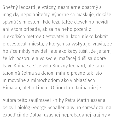
Snežný leopard je vzácny, nesmierne opatrný a
magicky nepolapiteľný. Výborne sa maskuje, dokáže
splynúť s miestom, kde leží, takže človek ho nevidí
ani v tom prípade, ak sa na neho pozerá z
niekoľkých metrov. Cestovatelia, ktorí niekoľkokrát
precestovali miesta, v ktorých sa vyskytuje, vravia, že
ho síce nikdy nevideli, ale ako keby tušili, že je tam,
že ich pozoruje a vo svojej mačacej duši sa dobre
baví. Kniha sa síce volá Snežný leopard, ale táto
tajomná šelma sa dejom mihne presne tak isto
mimovoľne a mimochodom ako v oblastiach
Himalájí, alebo Tibetu. O ňom táto kniha nie je.
Autora tejto zaujímavej knihy Petra Matthiessena
oslovil biológ George Schaller, aby ho sprevádzal na
expedícii do Dolpa, úžasnej neprebádanej krajiny v