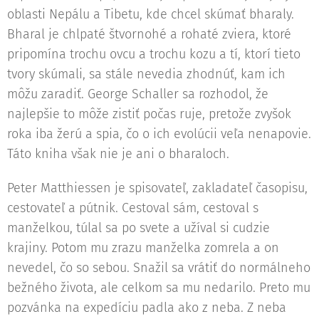
oblasti Nepálu a Tibetu, kde chcel skúmať bharaly.
Bharal je chlpaté štvornohé a rohaté zviera, ktoré
pripomína trochu ovcu a trochu kozu a tí, ktorí tieto
tvory skúmali, sa stále nevedia zhodnúť, kam ich
môžu zaradiť. George Schaller sa rozhodol, že
najlepšie to môže zistiť počas ruje, pretože zvyšok
roka iba žerú a spia, čo o ich evolúcii veľa nenapovie.
Táto kniha však nie je ani o bharaloch.
Peter Matthiessen je spisovateľ, zakladateľ časopisu,
cestovateľ a pútnik. Cestoval sám, cestoval s
manželkou, túlal sa po svete a užíval si cudzie
krajiny. Potom mu zrazu manželka zomrela a on
nevedel, čo so sebou. Snažil sa vrátiť do normálneho
bežného života, ale celkom sa mu nedarilo. Preto mu
pozvánka na expedíciu padla ako z neba. Z neba