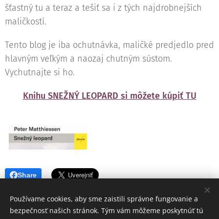
šťastný tu a teraz a tešiť sa i z tých najdrobnejších
maličkostí.
Tento blog je iba ochutnávka, maličké predjedlo pred
hlavným veľkým a naozaj chutným sústom.
Vychutnajte si ho.
Knihu SNEŽNÝ LEOPARD si môžete kúpiť TU
Share
Používame cookies, aby sme zaistili správne fungovanie a
bezpečnosť našich stránok. Tým vám môžeme poskytnúť tú