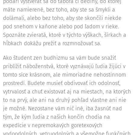
podarí vyštverať sa do tábora či dediny, do ktorej
máte namierené, bez toho, aby ste sa šmykli a
dolámali, alebo bez toho, aby ste skončili niekde
pod snehom v kaňone alebo pod ľadom v rieke.
Spoznáte zvieratá, ktoré v týchto výškach, šírkach a
hĺbkach dokážu prežiť a rozmnožovať sa.
Ako študent zen budhizmu sa vám bude snažiť
priblížiť náboženstvá, ktoré vyznávajú ľudia žijúci v
tomto síce krásnom, ale mimoriadne nehostinnom
prostredí. Budete musieť obdivovať ich odolnosť,
vytrvalosť a chuť existovať aj na miestach, na ktorých
to na prvý, ale ani na druhý pohľad vlastne ani nie
je možné. Nezostane vám nič iné, iba žasnúť nad
tým, že kým ľudia z našich končín chodia na
expedície v nepremokavých goretexových
vodoodolných, vetruodolných a všemožne funkčných