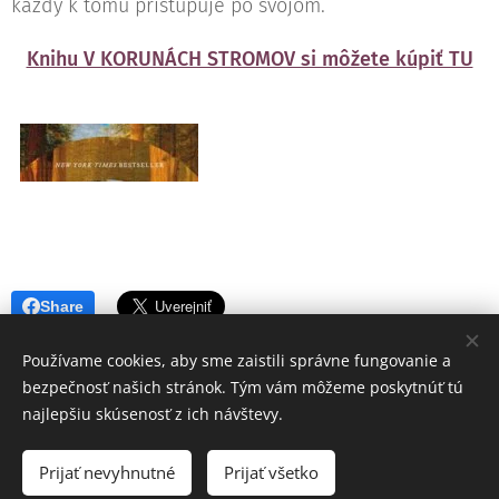
každý k tomu pristupuje po svojom.
Knihu V KORUNÁCH STROMOV si môžete kúpiť TU
Share
Používame cookies, aby sme zaistili správne fungovanie a
bezpečnosť našich stránok. Tým vám môžeme poskytnúť tú
najlepšiu skúsenosť z ich návštevy.
© 2017 Koranet, Mgr. Anetta Letková, Veľké Uherce 583, 958 41
Prijať nevyhnutné
Prijať všetko
Vytvorené službou
Webnode
Cookies