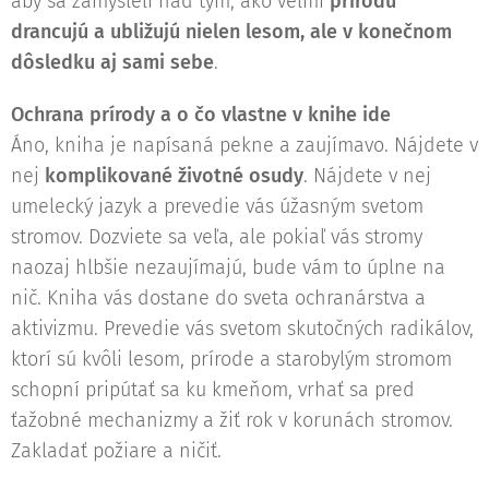
aby sa zamysleli nad tým, ako veľmi
prírodu
drancujú a ubližujú nielen lesom, ale v konečnom
dôsledku aj sami sebe
.
Ochrana prírody a o čo vlastne v knihe ide
Áno, kniha je napísaná pekne a zaujímavo. Nájdete v
nej
komplikované životné osudy
. Nájdete v nej
umelecký jazyk a prevedie vás úžasným svetom
stromov. Dozviete sa veľa, ale pokiaľ vás stromy
naozaj hlbšie nezaujímajú, bude vám to úplne na
nič. Kniha vás dostane do sveta ochranárstva a
aktivizmu. Prevedie vás svetom skutočných radikálov,
ktorí sú kvôli lesom, prírode a starobylým stromom
schopní pripútať sa ku kmeňom, vrhať sa pred
ťažobné mechanizmy a žiť rok v korunách stromov.
Zakladať požiare a ničiť.