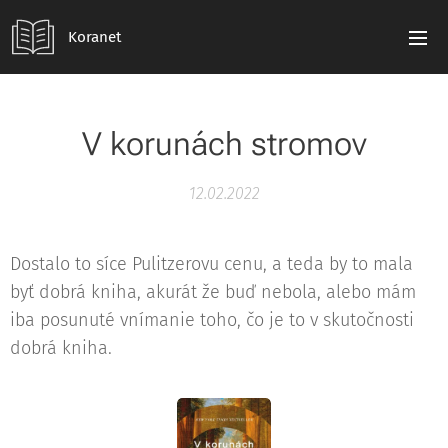
Koranet
V korunách stromov
12.02.2022
Dostalo to síce Pulitzerovu cenu, a teda by to mala
byť dobrá kniha, akurát že buď nebola, alebo mám
iba posunuté vnímanie toho, čo je to v skutočnosti
dobrá kniha.