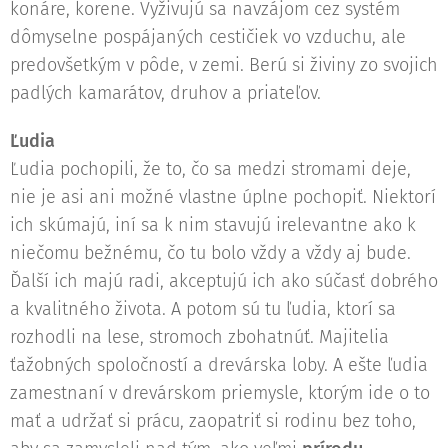
konáre, korene. Vyživujú sa navzájom cez systém
dômyselne pospájaných cestičiek vo vzduchu, ale
predovšetkým v pôde, v zemi. Berú si živiny zo svojich
padlých kamarátov, druhov a priateľov.
Ľudia
Ľudia pochopili, že to, čo sa medzi stromami deje,
nie je asi ani možné vlastne úplne pochopiť. Niektorí
ich skúmajú, iní sa k nim stavujú irelevantne ako k
niečomu bežnému, čo tu bolo vždy a vždy aj bude.
Ďalší ich majú radi, akceptujú ich ako súčasť dobrého
a kvalitného života. A potom sú tu ľudia, ktorí sa
rozhodli na lese, stromoch zbohatnúť. Majitelia
ťažobných spoločností a drevárska loby. A ešte ľudia
zamestnaní v drevárskom priemysle, ktorým ide o to
mať a udržať si prácu, zaopatriť si rodinu bez toho,