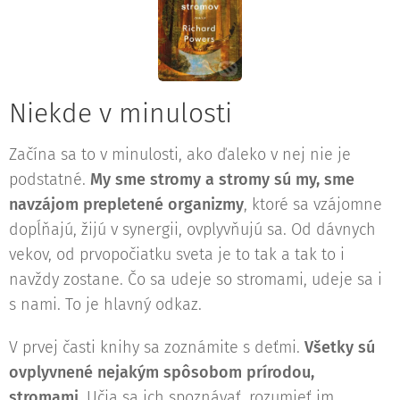
Niekde v minulosti
Začína sa to v minulosti, ako ďaleko v nej nie je
podstatné.
My sme stromy a stromy sú my, sme
navzájom prepletené organizmy
, ktoré sa vzájomne
dopĺňajú, žijú v synergii, ovplyvňujú sa. Od dávnych
vekov, od prvopočiatku sveta je to tak a tak to i
navždy zostane. Čo sa udeje so stromami, udeje sa i
s nami. To je hlavný odkaz.
V prvej časti knihy sa zoznámite s deťmi.
Všetky sú
ovplyvnené nejakým spôsobom prírodou,
stromami.
Učia sa ich spoznávať, rozumieť im,