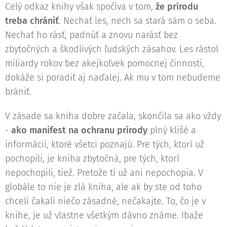
Celý odkaz knihy však spočíva v tom,
že prírodu
treba chrániť
. Nechať les, nech sa stará sám o seba.
Nechať ho rásť, padnúť a znovu narásť bez
zbytočných a škodlivých ľudských zásahov. Les rástol
miliardy rokov bez akejkoľvek pomocnej činnosti,
dokáže si poradiť aj naďalej. Ak mu v tom nebudeme
brániť.
V zásade sa kniha dobre začala, skončila sa ako vždy
-
ako manifest na ochranu prírody
plný klišé a
informácií, ktoré všetci poznajú. Pre tých, ktorí už
pochopili, je kniha zbytočná, pre tých, ktorí
nepochopili, tiež. Pretože tí už ani nepochopia. V
globále to nie je zlá kniha, ale ak by ste od toho
chceli čakali niečo zásadné, nečakajte. To, čo je v
knihe, je už vlastne všetkým dávno známe. Ibaže